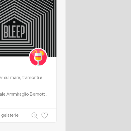
ar sul mare, tramonti e
ale Ammiraglio Bernotti,
 gelaterie