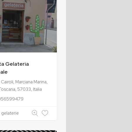
ta Gelateria
nale
 Cairoli, Marciana Marina,
Toscana, 57033, Italia
056599479
 gelaterie