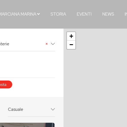
MARCIANA MARINA
STORIA
EVENTI
NEWS
+
aterie
×
−
sta
Casuale