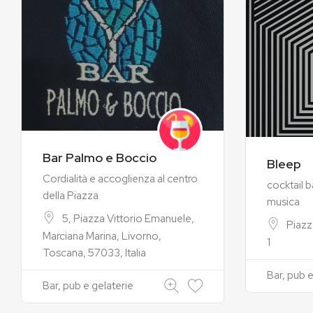
Bar Palmo e Boccio
Bleep
Cordialità e accoglienza al centro
cocktail b
della Piazza
musica
5, Piazza Vittorio Emanuele,
Piazz
Marciana Marina, Livorno,
1
Toscana, 57033, Italia
Bar, pub e
Bar, pub e gelaterie