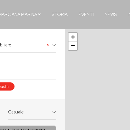
MARCIANA MARINA
STORIA
EVENTI
NEWS
+
iliare
×
−
osta
Casuale