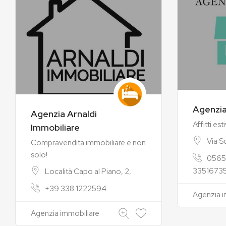
Agenzia
Agenzia Arnaldi
Affitti esti
Immobiliare
Via S
Compravendita immobiliare e non
solo!
0565
3351673
Località Capo al Piano, 2,
+39 338 1222594
Agenzia i
Agenzia immobiliare