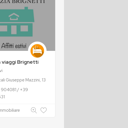
 viaggi Brignetti
vi
cali Giuseppe Mazzini, 13
 904081 / +39
531
mmobiliare