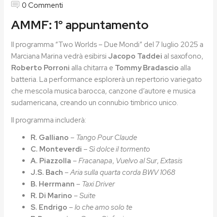
0 Commenti
AMMF: 1° appuntamento
Il programma “Two Worlds – Due Mondi” del 7 luglio 2025 a
Marciana Marina vedrà esibirsi
Jacopo Taddei
al saxofono,
Roberto Porroni
alla chitarra e
Tommy Bradascio
alla
batteria. La performance esplorerà un repertorio variegato
che mescola musica barocca, canzone d’autore e musica
sudamericana, creando un connubio timbrico unico.
Il programma includerà:
R. Galliano
–
Tango Pour Claude
C. Monteverdi
–
Sì dolce il tormento
A. Piazzolla
–
Fracanapa
,
Vuelvo al Sur
,
Extasis
J.S. Bach
–
Aria sulla quarta corda BWV 1068
B. Herrmann
–
Taxi Driver
R. Di Marino
–
Suite
S. Endrigo
–
Io che amo solo te