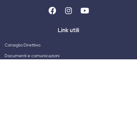
Link utili
Consiglio Direttivo
Documenti e comunicazioni
Guida al sito
Powered by
infoelba
Privacy Policy
–
Cookie Policy