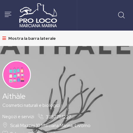
Mostra la barra laterale
Aithàle
Cosmetici naturali e biologici
Negozi e servizi
3357751227
Scali Mazzini 10 Marciana Marina, Livorno