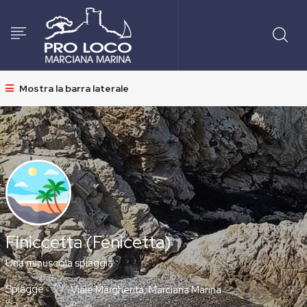
Mostra la barra laterale
Finiccetta (Fenicetta)
Una minuscola spiaggia
Spiagge
Viale Margherita, Marciana Marina