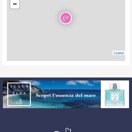
−
Leaflet