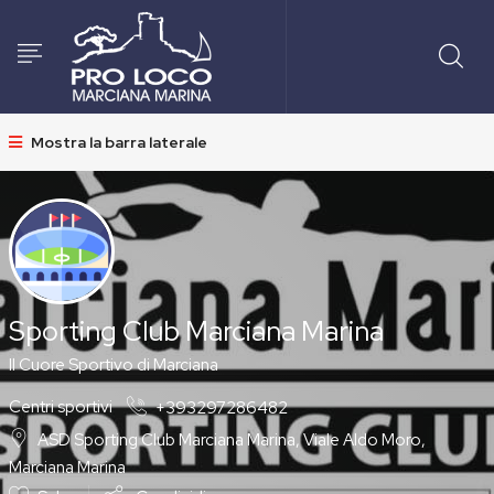
Mostra la barra laterale
Sporting Club Marciana Marina
Il Cuore Sportivo di Marciana
Centri sportivi
+393297286482
ASD Sporting Club Marciana Marina, Viale Aldo Moro,
Marciana Marina